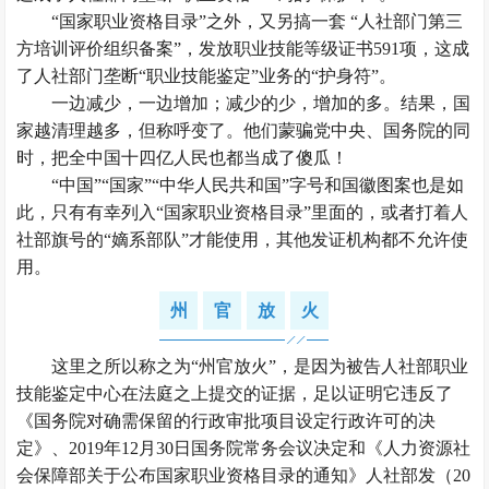
“国家职业资格目录”之外，又另搞一套 “人社部门第三
方培训评价组织备案”，发放职业技能等级证书591项，这成
了人社部门垄断“职业技能鉴定”业务的“护身符”。
一边减少，一边增加；减少的少，增加的多。结果，国
家越清理越多，但称呼变了。他们蒙骗党中央、国务院的同
时，把全中国十四亿人民也都当成了傻瓜！
“中国”“国家”“中华人民共和国”字号和国徽图案也是如
此，只有有幸列入“国家职业资格目录”里面的，或者打着人
社部旗号的“嫡系部队”才能使用，其他发证机构都不允许使
用。
州
官
放
火
这里之所以称之为“州官放火”，是因为被告人社部职业
技能鉴定中心在法庭之上提交的证据，足以证明它违反了
《国务院对确需保留的行政审批项目设定行政许可的决
定》、2019年12月30日国务院常务会议决定和《人力资源社
会保障部关于公布国家职业资格目录的通知》人社部发（20