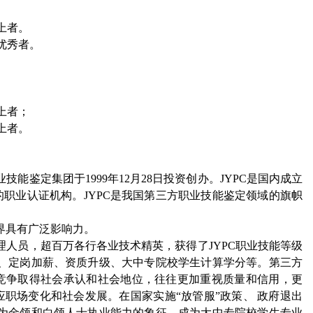
上者。
优秀者。
上者；
上者。
业技能鉴定集团于
1999
年
12
月
28
日投资创办。
JYPC
是国内成立
的职业认证机构。
JYPC
是我国第三方职业技能鉴定领域的旗帜
界具有广泛影响力。
理人员，超百万各行各业技术精英，获得了
JYPC
职业技能等级
、定岗加薪、资质升级、大中专院校学生计算学分等。第三方
竞争取得社会承认和社会地位，往往更加重视质量和信用，更
职场变化和社会发展。在国家实施“放管服”政策、 政府退出
为金领和白领人士执业能力的象征、成为大中专院校学生专业