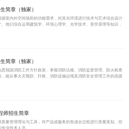
招生简章（独家）
根据室内外空间场所的功能需求，对其光环境进行技术与艺术综合设计
才。他们综合运用建筑学、环境心理学、光学技术、美学原理等知识，
明环境进行系统性创意设计与技术落地。从事的主要工作包括：现场调
创意设计、效果图绘制、照明设备选型、供
招生简章（独家）
熟悉我国消防工作方针政策，掌握消防法规、消防监督管理、防火检查
能，能从事火灾预防、扑救、消防设施运维及消防安全管理工作的高级
人才。
工程师招生简章
用质量管理理论与工具，对产品或服务的形成全过程进行质量策划、控
的专业技术人员。