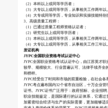
（
2
）本科以上或同等学历者；
（
3
）大专以上或同等学历，从事相关工作两年以
（
4
）大专或同等学历，专业知识和实操技能特别
3
、高级质量工程师：
（
1
）已通过质量工程师资格认证者；
（
2
）研究生以上或同等学历者；
（
3
）本科以上或同等学历，从事相关工作两年以
（
4
）大专以上或同等学历，从事相关工作三年以
发证机构
JYPC
全国职业资格考试认证中心
JYPC
全国职业资格考试认证中心，由江苏英才职
较早、规模较大、行业普遍认可、法律手续齐全
和榜样。
JYPC
经受住了时间和市场的双重检验，在社会各
JYPC
考点遍布国内
32
个省市自治区，十万企业管
证书。
JYPC
证书广泛用于：政府招标、企业招聘
职业技能鉴定，是国际通行的认证体系，它通过
加紧密结合经济与生产的实际需要，更加能够适应
非准入类评价体系的背景下，
JYPC
证书越来越成