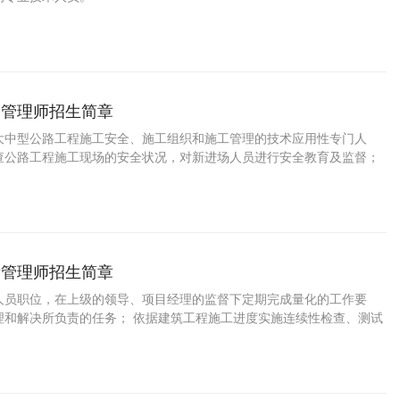
全管理师招生简章
大中型公路工程施工安全、施工组织和施工管理的技术应用性专门人
查公路工程施工现场的安全状况，对新进场人员进行安全教育及监督；
底落实情况；在公路工程施工现场内发现的安全隐患立即向立即项目经
报并有权要求立即停止公路工程施工作业。有权检查与安全相关的内业
录等文件并督促相关人员完善改进。公路工程安全管理师及项目经理是
场的第一安全责任人，公路工程施工现场内所有人员要积极配合公路工
作。公路工程安全管理师掌握本职工作所需的安
量管理师招生简章
人员职位，在上级的领导、项目经理的监督下定期完成量化的工作要
理和解决所负责的任务； 依据建筑工程施工进度实施连续性检查、测试
保建筑工程质量符合国家现行施工质量验收规范合格标准； 对建筑工程
工序的质量检查； 对建筑工程原材料的样本测试和质量检测； 负责建筑
的质量异常的处理与跟踪；负责建筑工程的质量要求，组织相关单位分
告，提出质量改进方案以改进质量、成本和整体效率。