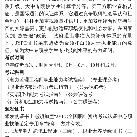
质升级、大中专院校学生计算学分等。第三方职业资格认
证，是国际通行的认证体系，它通过竞争取得社会承认和社
会地位，往往更加重视质量和信用，更加紧密结合经济与生
产的实际需要，更加能够适应职场变化和社会发展。在国家
实施“放管服”政策、 政府退出非准入类评价体系的背景
下，
JYPC
证书越来越成为金领和白领人士执业能力的象
征、成为大中专院校学生专业技能水平的有力证明。
考试时间
每年统考五次，时间为
4
月、
6
月、
8
月、
10
月和
12
月。
考试科目
《电力监理工程师职业能力考试指南》（专业课必考）
《职业素养职业能力考试指南 》（公共课必考）
《英语职业能力考试指南》（公共课选考）
《计算机职业能力考试指南》（公共课选考）
颁发证书
颁发的证书上必须加盖“
JYPC
全国职业资格考试认证中心职
业技能鉴定专用章”钢印，方才有效。
1
、助理电力监理工程师（三级）、职业素养等级证书（三