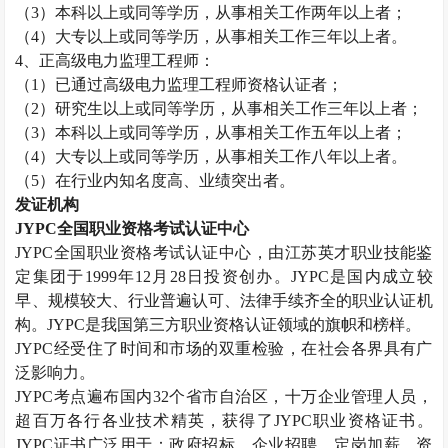
（
3
）本科以上或同等学历，从事相关工作两年以上者；
（
4
）大专以上或同等学历，从事相关工作三年以上者。
4
、正高级电力监理工程师：
（
1
）已通过高级电力监理工程师资格认证者；
（
2
）研究生以上或同等学历，从事相关工作三年以上者；
（
3
）本科以上或同等学历，从事相关工作五年以上者；
（
4
）大专以上或同等学历，从事相关工作八年以上者。
（
5
）在行业内知名度高、业绩突出者。
发证机构
JYPC
全国职业资格考试认证中心
JYPC
全国职业资格考试认证中心，由江苏英才职业技能鉴
定集团于
1999
年
12
月
28
日投资创办。
JYPC
是国内成立较
早、规模较大、行业普遍认可、法律手续齐全的职业认证机
构。
JYPC
是我国第三方职业资格认证领域的旗帜和榜样。
JYPC
经受住了时间和市场的双重检验，在社会各界具有广
泛影响力。
JYPC
考点遍布国内
32
个省市自治区，十万企业管理人员，
超百万各行各业技术精英，获得了
JYPC
职业资格证书。
JYPC
证书广泛用于：政府招标、企业招聘、定岗加薪、资