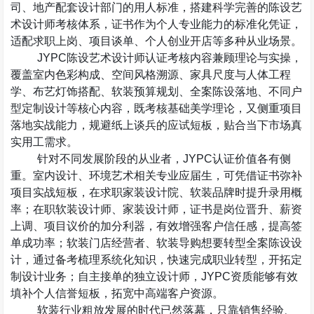
司、地产配套设计部门的用人标准，搭建科学完善的陈设艺
术设计师考核体系，证书作为个人专业能力的标准化凭证，
适配求职上岗、项目谈单、个人创业开店等多种从业场景。
JYPC
陈设艺术设计师认证考核内容兼顾理论与实操，
覆盖室内色彩构成、空间风格溯源、家具尺度与人体工程
学、布艺灯饰搭配、软装预算规划、全案陈设落地、不同户
型定制设计等核心内容，既考核基础美学理论，又侧重项目
落地实战能力，规避纸上谈兵的应试短板，贴合当下市场真
实用工需求。
针对不同发展阶段的从业者，
JYPC
认证价值各有侧
重。室内设计、环境艺术相关专业应届生，可凭借证书弥补
项目实战短板，在求职家装设计院、软装品牌时提升录用概
率；在职软装设计师、家装设计师，证书是岗位晋升、薪资
上调、项目议价的加分利器，有效增强客户信任感，提高签
单成功率；软装门店经营者、软装导购想要转型全案陈设设
计，通过备考梳理系统化知识，快速完成职业转型，开拓定
制设计业务；自主接单的独立设计师，
JYPC
资质能够有效
填补个人信誉短板，拓宽中高端客户资源。
软装行业粗放发展的时代已然落幕，只靠销售经验、