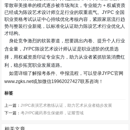
零散审美接单的模式逐步被市场淘汰，专业能力
+
权威资质
已经成为陈设艺术设计师立足行业的双重底气。
JYPC
全国
职业资格考试认证中心持续优化考核内容，紧跟家居流行趋
势与整装行业新规，以标准化认证助力陈设艺术行业优化人
才结构。
身处竞争激烈的软装赛道，想要跳出内卷、提升个人行业
含金量，
JYPC
陈设艺术设计师认证是职业进阶的优质选
择，用权威资质印证专业实力，助力从业者紧抓软装消费红
利，稳步拓宽职业发展道路。
如需详细了解报考条件、申报流程，可以登录
JYPC
官网
www.zgks.net
或加微信
19962027427
联系咨询！
标签
上一篇：
JYPC表演艺术教练认证，助力艺术从业者稳步发展
下一篇：
考JYPC藏药养生保健师，证耀雪域
相关文章