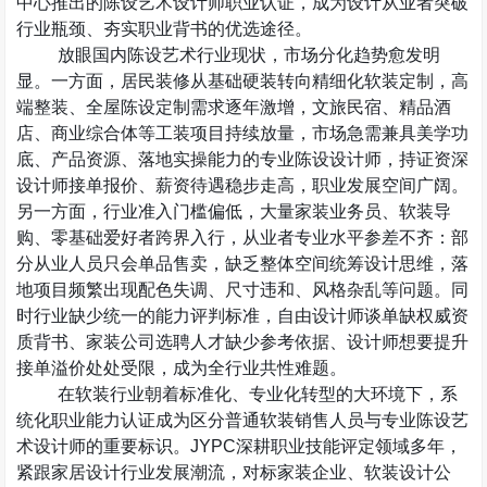
中心推出的陈设艺术设计师职业认证，成为设计从业者突破
行业瓶颈、夯实职业背书的优选途径。
放眼国内陈设艺术行业现状，市场分化趋势愈发明
显。一方面，居民装修从基础硬装转向精细化软装定制，高
端整装、全屋陈设定制需求逐年激增，文旅民宿、精品酒
店、商业综合体等工装项目持续放量，市场急需兼具美学功
底、产品资源、落地实操能力的专业陈设设计师，持证资深
设计师接单报价、薪资待遇稳步走高，职业发展空间广阔。
另一方面，行业准入门槛偏低，大量家装业务员、软装导
购、零基础爱好者跨界入行，从业者专业水平参差不齐：部
分从业人员只会单品售卖，缺乏整体空间统筹设计思维，落
地项目频繁出现配色失调、尺寸违和、风格杂乱等问题。同
时行业缺少统一的能力评判标准，自由设计师谈单缺权威资
质背书、家装公司选聘人才缺少参考依据、设计师想要提升
接单溢价处处受限，成为全行业共性难题。
在软装行业朝着标准化、专业化转型的大环境下，系
统化职业能力认证成为区分普通软装销售人员与专业陈设艺
术设计师的重要标识。
JYPC
深耕职业技能评定领域多年，
紧跟家居设计行业发展潮流，对标家装企业、软装设计公