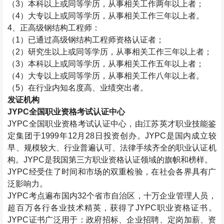
（
3
）本科以上或同等学历，从事相关工作两年以上者；
（
4
）大专以上或同等学历，从事相关工作三年以上者。
4
、正高级钢结构工程师：
（
1
）已通过高级钢结构工程师资格认证者；
（
2
）研究生以上或同等学历，从事相关工作三年以上者；
（
3
）本科以上或同等学历，从事相关工作五年以上者；
（
4
）大专以上或同等学历，从事相关工作八年以上者。
（
5
）在行业内知名度高、业绩突出者。
发证机构
JYPC
全国职业资格考试认证中心
JYPC
全国职业资格考试认证中心，由江苏英才职业技能鉴
定集团于
1999
年
12
月
28
日投资创办。
JYPC
是国内成立较
早、规模较大、行业普遍认可、法律手续齐全的职业认证机
构。
JYPC
是我国第三方职业资格认证领域的旗帜和榜样。
JYPC
经受住了时间和市场的双重检验，在社会各界具有广
泛影响力。
JYPC
考点遍布国内
32
个省市自治区，十万企业管理人员，
超百万各行各业技术精英，获得了
JYPC
职业资格证书。
JYPC
证书广泛用于：政府招标、企业招聘、定岗加薪、资