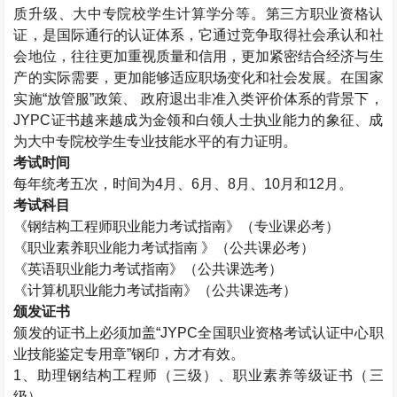
质升级、大中专院校学生计算学分等。第三方职业资格认
证，是国际通行的认证体系，它通过竞争取得社会承认和社
会地位，往往更加重视质量和信用，更加紧密结合经济与生
产的实际需要，更加能够适应职场变化和社会发展。在国家
实施“放管服”政策、 政府退出非准入类评价体系的背景下，
JYPC
证书越来越成为金领和白领人士执业能力的象征、成
为大中专院校学生专业技能水平的有力证明。
考试时间
每年统考五次，时间为
4
月、
6
月、
8
月、
10
月和
12
月。
考试科目
《钢结构工程师职业能力考试指南》（专业课必考）
《职业素养职业能力考试指南 》（公共课必考）
《英语职业能力考试指南》（公共课选考）
《计算机职业能力考试指南》（公共课选考）
颁发证书
颁发的证书上必须加盖“
JYPC
全国职业资格考试认证中心职
业技能鉴定专用章”钢印，方才有效。
1
、助理钢结构工程师（三级）、职业素养等级证书（三
级）。