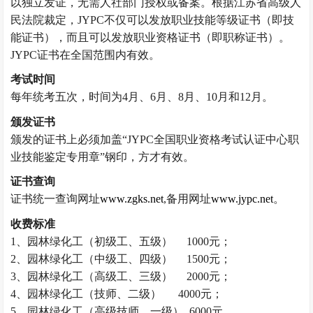
以独立发证，无需人社部门授权或备案。
根据江苏省高级人
民法院裁定，
JYPC不仅可以发放职业技能等级证书（即技
能证书），而且可以发放职业资格证书（即职称证书）。
JYPC证书在全国范围内有效。
考试时间
每年统考五次，时间为
4月、6月、8月、10月和12月。
颁发证书
颁发的证书上必须加盖“JYPC全国职业资格考试认证中心职
业技能鉴定专用章”钢印，方才有效。
证书查询
证书统一查询网址
www.zgks.net
,备用网址
www.jypc.net
。
收费标准
1、
园林绿化工
（
初级工、五级）
1000元；
2、
园林绿化工
（
中级工、四级）
1500元；
3、
园林绿化工
（
高级工、三级）
2000元；
4、
园林绿化工
（
技师、二级
）
4000元；
5、
园林绿化工
（高级
技师、一级
） 6000元。