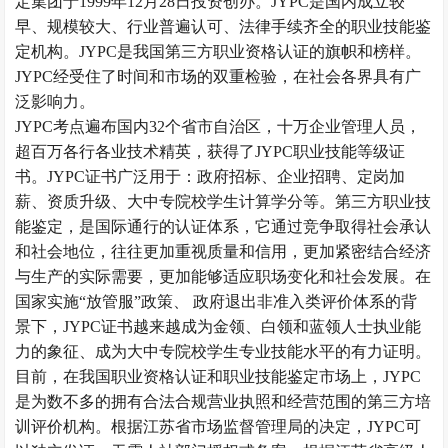
定集团于1999年12月28日投资创办。JYPC是国内成立较
早、规模较大、行业普遍认可、法律手续齐全的职业技能鉴
定机构。JYPC是我国第三方职业资格认证的旗帜和榜样。
JYPC经受住了时间和市场的双重检验，在社会各界具有广
泛影响力。
JYPC考点遍布国内32个省市自治区，十万企业管理人员，
超百万各行各业技术精英，获得了JYPC职业技能等级证
书。JYPC证书广泛用于：政府招标、企业招聘、定岗加
薪、资质升级、大中专院校学生计算学分等。第三方职业技
能鉴定，是国际通行的认证体系，它通过竞争取得社会承认
和社会地位，往往更加重视质量和信用，更加紧密结合经济
与生产的实际需要，更加能够适应职场变化和社会发展。在
国家实施
“放管服”政策、 政府退出非准入类评价体系的背
景下，JYPC证书越来越成为
金领、白领和蓝领
人士执业能
力的象征、成为大中专院校学生专业技能水平的有力证明。
目前，在
我国
职业资格认证和职业技能鉴定市场上，
JYPC
是
为数不多的拥有合法合规营业执照和经营范围的第三方培
训评价机构。根据江苏省市场监督管理局的决定，
JYPC可