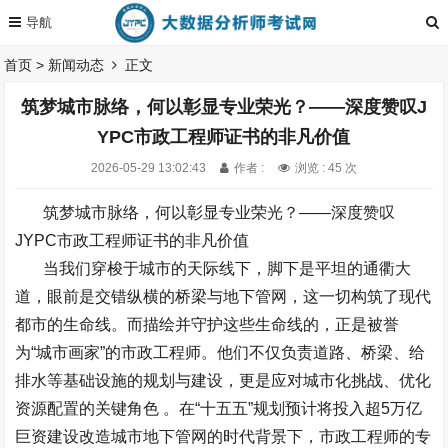
首页
>
新闻动态
正文
筑梦城市脉络，何以彰显专业荣光？——深度赞叹J
YPC市政工程师证书的非凡价值
2026-05-29 13:02:43
作者 :
浏览 : 45 次
筑梦城市脉络，何以彰显专业荣光？
——
深度赞叹
JYPC
市政工程师证书的非凡价值
当我们穿梭于城市的天际线下，脚下是平坦的通衢大
道，眼前是交错纵横的桥梁与地下管网，这一切构筑了现代
都市的生命线。而描绘并守护这些生命线的，正是被誉
为
“
城市画家
”
的市政工程师。他们不仅负责道路、桥梁、给
排水等基础设施的规划与建设，更是应对城市化挑战、优化
资源配置的关键角色
。在
“
十五五
”
规划预计将投入超
5
万亿
巨资建设改造城市地下管网的时代背景下，市政工程师的专