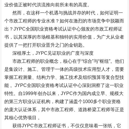
业价值正被时代洪流推向前所未有的高度。
然而，在这样一个机遇与挑战并存的时代，如何证明一
个市政工程师的专业水准？如何在激烈的市场竞争中脱颖而
出？
JYPC
全国职业资格考试认证中心颁发的市政工程师证
书，以其深厚的市场根基和独特的实用价值，为广大从业者
提供了一把打开职业晋升之门的金钥匙。
深植厚土，
JYPC
见证职业的广度与深度
市政工程师的职业概念，核心在于
“
综合
”
与
“
枢纽
”
。他们
是集设计、施工、管理于一体的高级技术应用型人才，需要
掌握工程测量、结构力学、施工技术及组织预算等复合型技
能
。
JYPC
全国职业资格考试认证中心深刻洞察了这一职业
特性。自
1999
年创办以来，
JYPC
作为国内成立早、规模大
的第三方职业认证机构，构建了涵盖个
1000
多个职业资格
的庞大认证体系，其中市政工程师、道路桥梁工程师等正是
其核心优势项目
。
获得
JYPC
市政工程师证书，不仅仅意味着一张纸，它