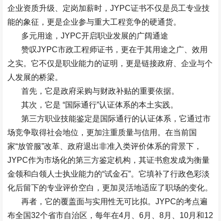
企业资质升级、定岗加薪时，
JYPC
证书不仅是员工专业技
能的象征，更是企业参与重大工程竞争的硬通货。
多元用途，
JYPC
开启职业发展的广阔通途
赞叹
JYPC
市政工程师证书，更在于其用途之广、效用
之实。它不仅是职业能力的证明，更是链接政府、企业与个
人发展的桥梁。
首先，它是政府采购与财政补贴的重要依据。
其次，它是
“
国际通行
”
认证体系的本土实践。
第三方职业技能鉴定是国际通行的认证体系，它通过市
场竞争取得社会地位，更加注重质量与信用。在当前国
家
“
放管服
”
改革、政府退出非准入类评价体系的背景下，
JYPC
作为市场化的第三方鉴定机构，其证书愈发成为衡量
金领和白领人士执业能力的
“
试金石
”
。它填补了行政色彩淡
化后留下的专业评价空白，更加灵活地适应了职场的变化。
再者，它的覆盖面与实用性无可比拟。
JYPC
的考点遍
布全国
32
个省市自治区，每年在
4
月、
6
月、
8
月、
10
月和
12