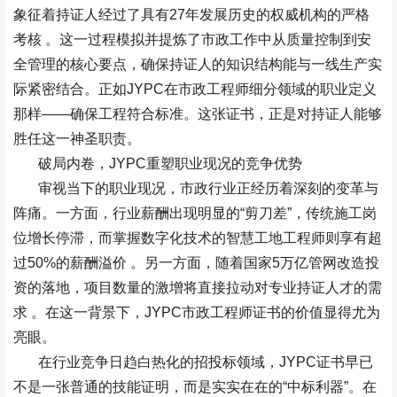
象征着持证人经过了具有
27
年发展历史的权威机构的严格
考核
。这一过程模拟并提炼了市政工作中从质量控制到安
全管理的核心要点，确保持证人的知识结构能与一线生产实
际紧密结合。正如
JYPC
在市政工程师细分领域的职业定义
那样
——
确保工程符合标准。这张证书，正是对持证人能够
胜任这一神圣职责。
破局内卷，
JYPC
重塑职业现况的竞争优势
审视当下的职业现况，市政行业正经历着深刻的变革与
阵痛。一方面，行业薪酬出现明显的
“
剪刀差
”
，传统施工岗
位增长停滞，而掌握数字化技术的智慧工地工程师则享有超
过
50%
的薪酬溢价
。另一方面，随着国家
5
万亿管网改造投
资的落地，项目数量的激增将直接拉动对专业持证人才的需
求
。在这一背景下，
JYPC
市政工程师证书的价值显得尤为
亮眼。
在行业竞争日趋白热化的招投标领域，
JYPC
证书早已
不是一张普通的技能证明，而是实实在在的
“
中标利器
”
。在