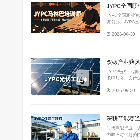
JYPC全国
JYPC全国职业
资创办。JYP
构。JYPC是我
2026-06-30
双碳产业乘风
JYPC光伏工
求职加分、岗位
认定等场景。
2026-06-30
深耕节能赛道
时代赋能行业，
为顺应时代趋势