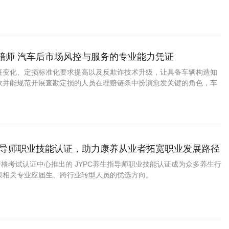
业人才红利、拓宽职业赛道的关键契机。
理赔师 汽车后市场风控与服务的专业能力凭证
征变化、定损标准化要求提高以及反欺诈技术升级，让具备车辆构造知
款并能规范开展查勘定损的人员在理赔链条中扮演愈发关键的角色，车
此具备较稳定的职业容量与清晰的晋升阶梯。
生指导师职业技能认证，助力康养从业者拓宽职业发展路径
业资格考试认证中心推出的 JYPC养生指导师职业技能认证成为众多养生行
康相关专业应届生、跨行业转型人员的优选方向。