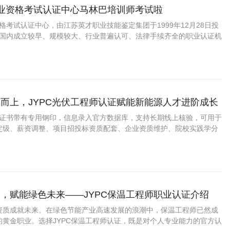
职业资格考试认证中心马林巴培训师考试啦
资格考试认证中心，由江苏英才职业技能鉴定集团于1999年12月28日投
C是国内成立较早、规模较大、行业普遍认可、法律手续齐全的职业认证机
国第三方职业资格认证领域的旗帜和榜样。
而上，JYPC光伏工程师认证赋能新能源人才进阶成长
程师证书带有专用钢印，信息录入官方数据库，支持长期线上核验，可用于
定级、薪资调整、项目招投标资质配套、企业资质维护、院校实践学分
，赋能绿色未来——JYPC保温工程师职业认证介绍
资质成就未来。在绿色节能产业高速发展的浪潮中，保温工程师已然成
的黄金职业。选择JYPC保温工程师认证，既是对个人专业能力的官方认