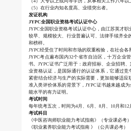
（
4）大专以上或同等学历，从事相关工作八年以
（
5）在行业内知名度高、业绩突出者。
发证机构
JYPC全国职业资格考试认证中心
JYPC全国职业资格考试认证中心，由江苏英才职业技
较早、规模较大、行业普遍认可、法律手续齐全的
和榜样。
JYPC经受住了时间和市场的双重检验，在社会各
JYPC考点遍布国内32个省市自治区，十万企业
书。JYPC证书广泛用于：政府招标、企业招聘
业资格认证，是国际通行的认证体系，它通过竞
紧密结合经济与生产的实际需要，更加能够适应职
准入类评价体系的背景下，JYPC证书越来越成
能水平的有力证明。
考试时间
每年统考五次，时间为
4月、6月、8月、10月和1
考试科目
《
中医咨询师
职业能力考试指南》（专业课必考
《职业素养职业能力考试指南
》（公共课必考）