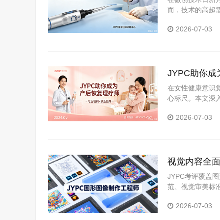
而，技术的高超需
职业资格考试认证
2026-07-03
JYPC助你
在女性健康意识
心标尺。本文深
证体系，分析持
2026-07-03
视觉内容全面
职场硬资质
JYPC考评覆
范、视觉审美标
可核验、全国通
2026-07-03