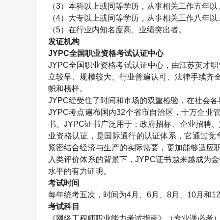
（
3
）本科以上或同等学历，从事相关工作五年以
（
4
）大专以上或同等学历，从事相关工作八年以
（
5
）在行业内知名度高、业绩突出者。
发证机构
JYPC
全国职业资格考试认证中心
JYPC
全国职业资格考试认证中心，由江苏英才职
立较早、规模较大、行业普遍认可、法律手续齐
帜和榜样。
JYPC
经受住了时间和市场的双重检验，在社会各
JYPC
考点遍布国内
32
个省市自治区，十万企业
书。
JYPC
证书广泛用于：政府招标、企业招聘、
业资格认证，是国际通行的认证体系，它通过竞
紧密结合经济与生产的实际需要，更加能够适应职
入类评价体系的背景下，
JYPC
证书越来越成为金
水平的有力证明。
考试时间
每年统考五次，时间为
4
月、
6
月、
8
月、
10
月和
1
考试科目
《网络工程师职业能力考试指南》（专业课必考