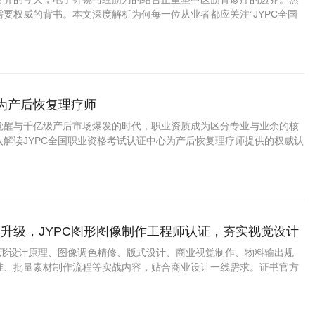
要权威的背书。本文深度解析为何每一位从业者都应关注“JYPC全国
中心”推出的“电子针镜经筋刀职业医师
成为产后恢复理疗师
觉醒与千亿级产后市场爆发的时代，职业资质成为区分专业与业余的核
入解读JYPC全国职业资格考试认证中心为产后恢复理疗师提供的权威认
证上岗如何成为从业者赢得市场信任、提升职业竞争力的关键路径。
升级，JYPC图形图像制作工程师认证，夯实视觉设计
盖图形设计原理、图像调色精修、版式设计、商业视觉制作、物料输出规
准、批量素材制作流程等实战内容，贴合商业设计一线需求。证书官方
用，适配求职、接单、项目投标、学分认定。