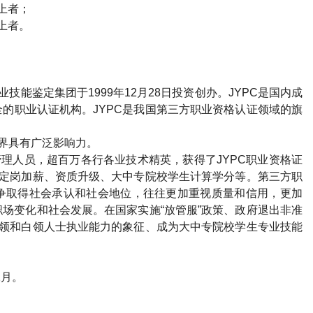
上者；
上者。
业技能鉴定集团于
1999
年
12
月
28
日投资创办。
JYPC
是国内成
全的职业认证机构。
JYPC
是我国第三方职业资格认证领域的旗
界具有广泛影响力。
管理人员，超百万各行各业技术精英，获得了
JYPC
职业资格证
定岗加薪、资质升级、大中专院校学生计算学分等。第三方职
争取得社会承认和社会地位，往往更加重视质量和信用，更加
场变化和社会发展。在国家实施“放管服”政策、政府退出非准
领和白领人士执业能力的象征、成为大中专院校学生专业技能
2
月。
）