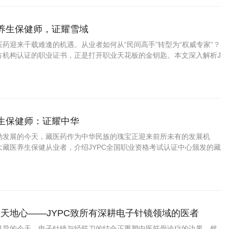
药养生保健师，证耀雪域
药迎来千载难逢的机遇。从业者如何从“民间高手”转型为“权威专家”？
方机构认证的职业证书，正是打开职业天花板的金钥匙。本文深入解析J
资格考试认证中心颁发的藏药养生保健师证书如何为你的专业能力
养生保健师：证耀中华
勃发展的今天，藏医药作为中华民族的瑰宝正迎来前所未有的发展机
大藏医养生保健从业者，介绍JYPC全国职业资格考试认证中心颁发的藏
书，帮助您在职业发展中把握先机、实现价值。
天地心——JYPC致所有深耕电子针镜领域的医者
月异的今天，电子针镜与经筋刀的结合正重塑中医筋骨诊疗的边界。然