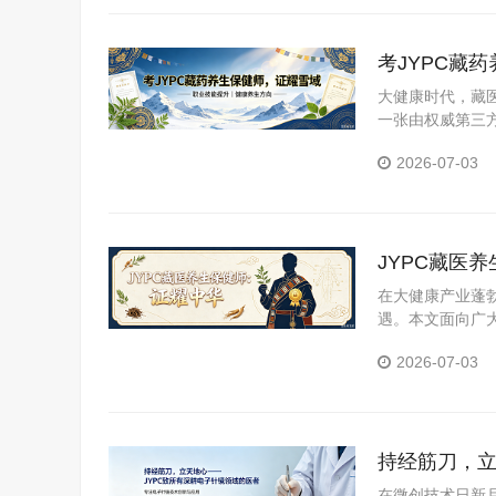
考JYPC藏
大健康时代，藏医
一张由权威第三
YPC全国职业
2026-07-03
JYPC藏医
在大健康产业蓬
遇。本文面向广
医养生保健师证
2026-07-03
持经筋刀，立
在微创技术日新